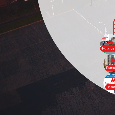
Филатов 
Прок
Пота