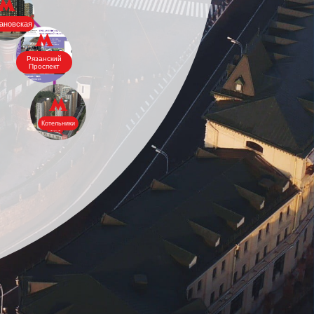
ановская
Рязанский
Проспект
Котельники