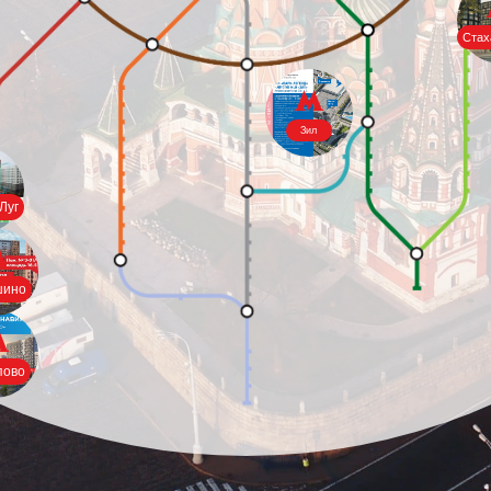
Стах
Зил
Луг
шино
пово